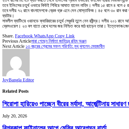
২৩৭ রানের টার্গেটে ব্যাট করতে নেমে ইনিংসের প্রথম ওভারেই উইকেট হারায় নিউজিল্যান
তবে ইনিংসের চতুর্থ ওভারে কিউই শিবিরে আঘাত হানেন নাহিদ। দলীয় ১৫ রানে ৪ বলে ৫ রান
তবে দলীয় ৭২ রানে বাংলাদেশকে ব্রেক থ্রু এনে দেন মোস্তাফিজ। ৪৫ বলে ৩০ রান করা 
ব্যাটার।
সাবলীল ব্যাটিংয়ে ওয়ানডে ক্যারিয়ারের চতুর্থ সেঞ্চুরি তুলে নেন রবীন্দ্র। দলীয় ২
ব্রেসওয়েল। ২৩ বল হাতে রেখে দলের জয় নিশ্চিত করে মাঠ ছাড়েন তারা। ইত্তেফাক
Share.
Facebook
WhatsApp
Copy Link
Previous Article
মারা গেছেন নির্মাতা জাহিদুর রহিম অঞ্জন
Next Article
১৩ বছরের প্রেমের সফল পরিণতি: মুখ খুললেন মেহজাবীন
JoyBangla Editor
Related
Posts
শিরোপা হারিয়েও পাচ্ছেন বীরের মর্যাদা, আর্জেন্টিনায় সাধারণ
July 20, 2026
বিশ্বকাপ ফাইনালের আগে মেসির আবেগঘন বার্তা