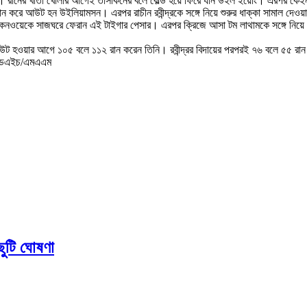
্ড। রানের খাতা খোলার আগেই তাসকিনের বলে বোল্ড হয়ে ফিরে যান উইল ইয়োং। এরপর কেইন উ
 করে আউট হন উইলিয়ামসন। এরপর রাচীন রবীন্দ্রকে সঙ্গে নিয়ে শুরুর ধাক্কা সামাল দেওয়
কনওয়েকে সাজঘরে ফেরান এই টাইগার পেসার। এরপর ক্রিজে আসা টম লাথামকে সঙ্গে নিয়ে ব
০১ রানে আউট হওয়ার আগে ১০৫ বলে ১১২ রান করেন তিনি। রবীন্দ্রর বিদায়ের পরপরই ৭৬ বলে ৫৫
/জেডএইচ/এমএএম
 ছুটি ঘোষণা