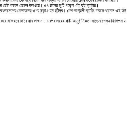
ইলিয়ামসনকে সঙ্গে নিয়ে শুরুর ধাক্কা সামাল দেওয়ার চেষ্টা করেন ডেভন কনওয়ে।
ার চেষ্টা করেন ডেভন কনওয়ে। ৫৭ রানের জুটি গড়েন এই দুই ব্যাটার।
াংলাদেশের বোলারদের ওপর চড়াও হন রবীন্দ্র। বেশ আগ্রসী ব্যাটিং করতে থাকেন এই দুই
 রান করে সাজঘরে ফিরে যান লাথাম। এরপর জয়ের বাকী আনুষ্ঠানিকতা সাড়েন গ্লেন ফিলিপস ও