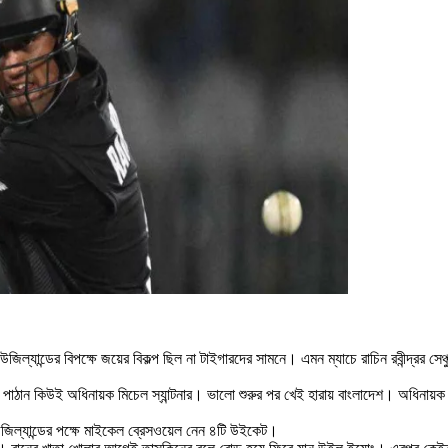
 নিউজিল্যান্ডের বিপক্ষে জয়ের বিকল্প ছিল না টাইগারদের সামনে। এমন ম্যাচে রাচিন রবীন্দ্রর
িংয়ে পাঠান কিউই অধিনায়ক মিচেল স্যান্টনার। ভালো শুরুর পর খেই হারায় বাংলাদেশ। অধিন
িল্যান্ডের পক্ষে মাইকেল ব্রেসওয়েল নেন ৪টি উইকেট।