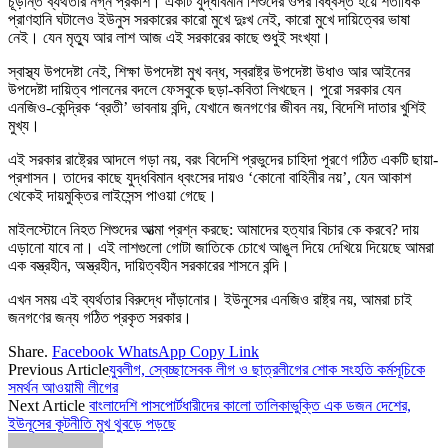
চূড়ান্ত ব্যর্থতার নগ্ন প্রকাশ। একটি যুদ্ধবিমান শিশুদের ওপর বিধ্বস্ত হয়ে শতাধিক
প্রাণহানি ঘটালেও ইউনুস সরকারের কারো মুখে দুঃখ নেই, কারো মুখে দায়িত্বের ভাষা
নেই। যেন মৃত্যু আর লাশ আজ এই সরকারের কাছে শুধুই সংখ্যা।
স্বাস্থ্য উপদেষ্টা নেই, শিক্ষা উপদেষ্টা মুখ বন্ধ, স্বরাষ্ট্র উপদেষ্টা উধাও আর আইনের
উপদেষ্টা দায়িত্ব পালনের বদলে ফেসবুকে ছড়া-কবিতা লিখছেন। পুরো সরকার যেন
এনজিও-কেন্দ্রিক ‘ব্রতী’ ভাবনায় বন্দি, যেখানে জনগণের জীবন নয়, বিদেশি দাতার খুশিই
মুখ্য।
এই সরকার রাষ্ট্রের আদলে গড়া নয়, বরং বিদেশি প্রভুদের চাহিদা পূরণে গঠিত একটি ছায়া-
প্রশাসন। তাদের কাছে যুদ্ধবিমান ধ্বংসের দায়ও ‘কোনো বাহিনীর নয়’, যেন আকাশ
থেকেই দায়মুক্তির লাইসেন্স পাওয়া গেছে।
মাইলস্টোনে নিহত শিশুদের আত্মা প্রশ্ন করছে: আমাদের হত্যার বিচার কে করবে? দায়
এড়ানো যাবে না। এই লাশগুলো গোটা জাতিকে চোখে আঙুল দিয়ে দেখিয়ে দিয়েছে আমরা
এক বস্ত্রহীন, অস্ত্রহীন, দায়িত্বহীন সরকারের শাসনে বন্দি।
এখন সময় এই ব্যর্থতার বিরুদ্ধে দাঁড়ানোর। ইউনুসের এনজিও রাষ্ট্র নয়, আমরা চাই
জনগণের জন্য গঠিত প্রকৃত সরকার।
Share.
Facebook
WhatsApp
Copy Link
Previous Article
যুবলীগ, স্বেচ্ছাসেবক লীগ ও ছাত্রলীগের শোক সংহতি কর্মসূচিকে
সমর্থন আওয়ামী লীগের
Next Article
বাংলাদেশি পাসপোর্টধারীদের কালো তালিকাভুক্তি এক ডজন দেশের,
ইউনূসের কূটনীতি মুখ থুবড়ে পড়ছে