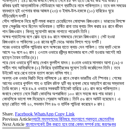
পাকিস্তান। ২৪১ রানের জবাবে খেলতে নেমে ৪৫ বল হাতে রেখেই জয় পায় ভারত।
রবিবার দুবাই আন্তর্জাতিক স্টেডিয়ামে আগে ব্যাটিংয়ে নামে পাকিস্তান। তবে কম সময়ের
ব্যবধানে দুই ওপেনার বাবর আজম (২৩) ও ইমাম-উল-হককে (১০) হারিয়েও ঘুরে
দাঁড়িয়েছিল দলটি।
সৌদ শাকিলকে নিয়ে জুটি লম্বা করতে চেয়েছিলেন মোহাম্মদ রিজওয়ান। ভারতের বিপক্ষে
হাফ সেঞ্চুরির পথে ছিলেন অধিনায়ক। হার্ষিত রানা তার ক্যাচ মিস করায় ৪৪ রানে জীবন
পান রিজওয়ান। কিন্তু সুযোগটা কাজে লাগাতে পারেননি তিনি।
অক্ষর প্যাটেলের বলে বোল্ড হয়ে ৪৬ রানে সাজঘরে ফেরেন রিজওয়ান। সেট হওয়া
রিজওয়ান ও শাকিলের ১০৪ রানের জুটি ভেঙে আবার বিপদে পড়ে দলটি।
পরের ওভারে হার্দিক পান্ডিয়ার বলে অক্ষরের হাতে ক্যাচ দেন শাকিল। তার ব্যাট থেকে
আসে ৭৬ বলে ৬২ রান। ৩৭তম ওভারে রবীন্দ্র জাদেজার বলে সেট হওয়ার আগেই মাঠ
ছাড়েন তৈয়ব তাহির (৪)।
পরে ডেথ ওভারে ঘূর্ণি জাদু দেখান কুলদীপ যাদব। ৪৩তম ওভারে সালমান আগা (১৯) ও
শাহীন শাহ আফ্রিদিকে (০) ফিরিয়ে হ্যাটট্রিকের সুযোগ তৈরি করেছিলেন তিনি। তবে
উইকেট ধরে রেখে তাকে হতাশ করেন নাসিম শাহ।
অবশ্য এক ওভার বিরতি দিয়ে নাসিমকে ১৪ রানে ফেরান ভারতীয় এই স্পিনার। শেষের
আগের ওভারে খুশদিল শাহ ও হারিস রউফ দুটি বড় ছক্কা মেরে আড়াইশ রানের সম্ভাবনা
তৈরি করেন। পরে ৪৯.৪ ওভারে সবকয়টি উইকেট হারিয়ে ২৪১ রান করে পাকিস্তান।
জবাবে খেলতে নেমে বিরাট কোহলির অপরাজিত ১০০ রানে সহজে জয় পায় ভারত।
কোহলিকে ভালো সঙ্গ দিয়েছেন শ্রেয়াস আইয়ার। তিনি ৫৬ রানে আউট হয়েছেন। এ
ছাড়া রোহিত শর্মা ২০, শুভমান গিল ৪৬ ও হার্দিক পান্ডিয়া করেছেন ৮ রান।
Share.
Facebook
WhatsApp
Copy Link
Previous Article
ন্যাটো সদস্যপদের বিনিময়ে পদত্যাগে প্রস্তুত জেলেনস্কি
Next Article
বাংলাদেশকেই ঠিক করতে হবে তারা কেমন সম্পর্ক চায়: জয়শঙ্কর