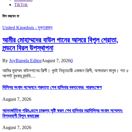
TikTok
মিস করবেন না
United Kingdom - যুক্তরাজ্য
আমীর মোহাম্মদের বাউল গানের আসরে বিপুল শ্রোতা,
লন্ডনে বিরল উপস্থাপনা
By
JoyBangla Editor
August 7, 2026
0
আমির মুহাম্মদ বাউলগানের শিল্পী। খুবই নিভৃতচারী একজন শিল্পী, অসাধারণ মানুষ। গত ৫
আগস্ট বুধবার ব্র্যাডি…
দিল্লির সংবাদ সম্মেলনে প্রদত্ত শেখ হাসিনার বক্তব্যের সারসংক্ষেপ
August 7, 2026
আন্তর্জাতিক পরিমণ্ডলে চাঞ্চল্য সৃষ্টি করল শেখ হাসিনার নয়াদিল্লির সংবাদ সম্মেলন:
বিশ্বব্যাপী বিপুল কভারেজ
August 7, 2026