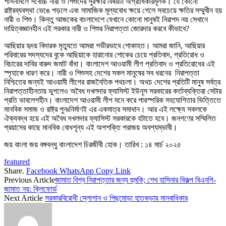
শাসনামলে সর্বোচ্চ নারী ও শিশুদের সুরক্ষার বিষয়টা অগ্রাধিকারমূলক। যে কোনো
রাষ্ট্রব্যবস্থা ভেঙে পড়লে এবং সামাজিক মূল্যবোধ ক্ষয়ে গেলে সবচেয়ে ক্ষতির সম্মুখীন হয়
নারী ও শিশু। কিন্তু আজকের বাংলাদেশে যেখানে কোনো মানুষই নিরাপদ নয় সেখানে
দায়িত্বজ্ঞানহীন এই সরকার নারী ও শিশুর নিরাপত্তা জোরদার করবে কীভাবে?
আছিয়ার হৃদয় বিদারক মৃত্যুতে আমরা গভীরভাবে শোকাহত। আমরা জানি, আছিয়ার
পরিবারের সদস্যদের বুকে আছিয়াকে হারানোর শোকের চেয়ে প্রতিবাদ, প্রতিরোধ ও
বিচারের দাবির বারুদ জমাট বাঁধা। বাংলাদেশ আওয়ামী লীগ প্রতিবাদ ও প্রতিরোধের এই
স্পৃহাকে ধারণ করে। নারী ও শিশুসহ দেশের সকল মানুষের সব ধরনের নিরাপত্তা
নিশ্চিতের জন্যই আওয়ামী লীগের রাজনৈতিক পথচলা। অথচ দেশের প্রতিটি মানুষ সর্বত্র
নিরাপত্তাহীনতায় ভুগলেও অবৈধ দখলদার ফ্যাসিস্ট ইউনূস সরকারের কর্তাব্যক্তিরা সেটার
প্রতি ভাবলেশহীন। বাংলাদেশ আওয়ামী লীগ মনে করে পারস্পরিক সহযোগিতার ভিত্তিতে
মানবিক সমাজ ও রাষ্ট্র পুনঃনির্মাণই এর একমাত্র সমাধান। আর এই লক্ষ্যে সকলকে
ঐক্যবদ্ধ হয়ে এই অবৈধ দখলদার ফ্যাসিস্ট সরকারকে হটাতে হবে। জনগণের সম্মিলিত
প্রয়াসের কাছে মানবিক বোধশূন্য এই অপশক্তি পরাজয় অবশ্যম্ভাবী।
জয় বাংলা জয় বঙ্গবন্ধু বাংলাদেশ চিরজীবী হোক। তারিখ : ১৪ মার্চ ২০২৫
featured
Share.
Facebook
WhatsApp
Copy Link
Previous Article
জামাত বিশ্ব নিরাপত্তার জন্য হুমকি; শেখ হাসিনার বিকল্প বিএনপি-
জামাত নয়: ক্লিফোর্ড
Next Article
সরকারবিরোধী স্লোগান ও পিছমোড়া হাতকড়ায় মানবাধিকার