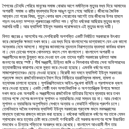
শৈশবের চৌহদ্দি পেরিয়ে মানুষের সমাজ বোঝার আগে মর্মান্তিক মৃত্যুর মধ্য দিয়ে আমাদের
অপরাধী সমাজ ও রাষ্ট্র ব্যবস্থার দিকে আঙুল তুলে গেছে আছিয়া। জীবনের জৈবিক
আহ্বান তো পরের বিষয়, পুতুল খেলার বয়স পেরোনোর আগেই তার জীবনের উপর হামলে
পড়ল নখ-দন্ত সম্পন্ন পুরুষতন্ত্রে লালিত পশু। ঘৃণিত ধর্ষকেরা আছিয়ার মৃত্যুর জন্য
সরাসরি দায়ী। আর ফ্যাসিস্ট ইউনূস সরকার পরোক্ষভাবে এই মৃত্যুর জন্য দায়ী।
বিগত বছরের ৫ আগস্টের পর দেশবিরোধী অপশক্তি একটি নির্বাচিত সরকারকে উৎখাত
করে জোরপূর্বক ক্ষমতা দখল করে। এর মধ্য দিয়ে বাংলাদেশের ভাগ্যাকাশে যেন এক কালো
অন্ধকার নেমে আসলো। মানুষের জানমালের ন্যূনতম নিরাপত্তার ব্যবস্থা কার্যকর থাকল
না। যেন চোখের পলকে খোলনলচে বদলে গেল বাংলাদেশ। বাংলাদেশ অপরাধী ও
সন্ত্রাসীদের জন্য উন্মুক্ত করে দেওয়া হল এবং তাদের প্রতি সরকারের দুর্বলতা আজ
জনগণের কাছে স্পষ্ট। শীর্ষ সন্ত্রাসী, চিহ্নিত জঙ্গি ও পিলখানার ঘটনায় সেনা অফিসারদের
হত্যাকারীদের কারাগার থেকে মুক্ত করে দেওয়া হয়েছে। এমনকি ধর্ষণের দায়ে
সাজাপ্রাপ্তদেরও ছেড়ে দেওয়া হয়েছে। বিরোধী মত দমনে ফ্যাসিস্ট ইউনূস সরকারের
প্রত্যক্ষ মদদে রাজনৈতিকভাবে ট্যাগ দিয়ে নির্বিচারে হয়রানিমূলক মামলা, হামলা ও
হত্যাযজ্ঞ চালানো হয়েছে। সুপরিকল্পিতভাবে আইন-শৃঙ্খলা বাহিনী ও প্রশাসনকে ধ্বংস
করে দেওয়া হয়েছে। একটা গোষ্ঠী যখন অসাংবিধানিক ও অগণতান্ত্রিক উপায়ে ক্ষমতা
দখল করে এবং অপরাধী ও সন্ত্রাসীদের রাজনৈতিক হাতিয়ার হিসেবে ব্যবহার করে তখন
তাদের পক্ষে দেশের জনগণকে সুশাসন ও ন্যায়বিচার দেয়া সম্ভব হয় না। আর যেখানে
সুশাসন ও ন্যায়বিচার অনুপস্থিত সেখানে অন্যায় ও বেআইনি শক্তির প্রদর্শন চলে।
তেমনিভাবে অবৈধ দখলদার ফ্যাসিস্ট ইউনূস সরকারের প্রত্যক্ষ মদদে মবসন্ত্রাসের
মাধ্যমে ত্রাসের রাজত্ব কায়েম করা হয়েছে। ধর্ষকেরা আছিয়াকে ধর্ষণের পর তাকে যেমন
শ্বাসরোধ করে হত্যার চেষ্টা করে তেমনই গণবিরোধী এই সরকার জনগণের পক্ষে উচ্চারিত
শুভবোধ ও চিন্তার শক্তিকে অবরুদ্ধ করে রেখেছে। বাংলাদেশ আওয়ামী লীগ তার