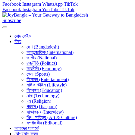
Facebook
Instagram
WhatsApp
TikTok
Facebook
Instagram
YouTube
TikTok
Subscribe
হোম পেইজ
বিষয়
দেশ (Bangladesh)
আন্তজাতিক (International)
জাতীয় (National)
রাজনীতি (Politics)
অথনীতি (Economy)
খেলা (Sports)
বিনোদন (Entertainment)
লাইফ স্টাইল (Lifestyle)
শিক্ষাঙ্গন (Education)
টেক (Technology)
ধম (Religion)
পরবাস (Diaspora)
সাক্ষাৎকার (Interview)
শিল্প- সাহিত্য (Art & Culture)
সম্পাদকীয় (Editorial)
আমাদের সম্পর্কে
যোগাযোগ করুন