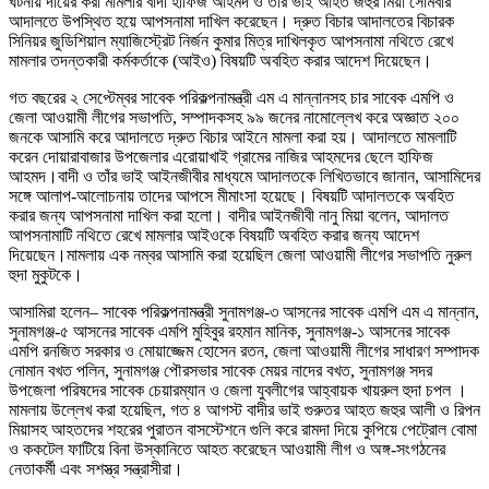
ঘটনায় দায়ের করা মামলার বাদী হাফিজ আহমদ ও তাঁর ভাই আহত জহুর মিয়া সোমবার
আদালতে উপস্থিত হয়ে আপসনামা দাখিল করেছেন। দ্রুত বিচার আদালতের বিচারক
সিনিয়র জুডিশিয়াল ম্যাজিস্ট্রেট নির্জন কুমার মিত্র দাখিলকৃত আপসনামা নথিতে রেখে
মামলার তদন্তকারী কর্মকর্তাকে (আইও) বিষয়টি অবহিত করার আদেশ দিয়েছেন।
গত বছরের ২ সেপ্টেম্বর সাবেক পরিকল্পনামন্ত্রী এম এ মান্নানসহ চার সাবেক এমপি ও
জেলা আওয়ামী লীগের সভাপতি, সম্পাদকসহ ৯৯ জনের নামোল্লেখ করে অজ্ঞাত ২০০
জনকে আসামি করে আদালতে দ্রুত বিচার আইনে মামলা করা হয়। আদালতে মামলাটি
করেন দোয়ারাবাজার উপজেলার এরোয়াখাই গ্রামের নাজির আহমদের ছেলে হাফিজ
আহমদ।বাদী ও তাঁর ভাই আইনজীবীর মাধ্যমে আদালতকে লিখিতভাবে জানান, আসামিদের
সঙ্গে আলাপ-আলোচনায় তাদের আপসে মীমাংসা হয়েছে। বিষয়টি আদালতকে অবহিত
করার জন্য আপসনামা দাখিল করা হলো। বাদীর আইনজীবী নানু মিয়া বলেন, আদালত
আপসনামাটি নথিতে রেখে মামলার আইওকে বিষয়টি অবহিত করার জন্য আদেশ
দিয়েছেন।মামলায় এক নম্বর আসামি করা হয়েছিল জেলা আওয়ামী লীগের সভাপতি নুরুল
হুদা মুকুটকে।
আসামিরা হলেন– সাবেক পরিকল্পনামন্ত্রী সুনামগঞ্জ-৩ আসনের সাবেক এমপি এম এ মান্নান,
সুনামগঞ্জ-৫ আসনের সাবেক এমপি মুহিবুর রহমান মানিক, সুনামগঞ্জ-১ আসনের সাবেক
এমপি রনজিত সরকার ও মোয়াজ্জেম হোসেন রতন, জেলা আওয়ামী লীগের সাধারণ সম্পাদক
নোমান বখত পলিন, সুনামগঞ্জ পৌরসভার সাবেক মেয়র নাদের বখত, সুনামগঞ্জ সদর
উপজেলা পরিষদের সাবেক চেয়ারম্যান ও জেলা যুবলীগের আহ্বায়ক খায়রুল হুদা চপল ।
মামলায় উল্লেখ করা হয়েছিল, গত ৪ আগস্ট বাদীর ভাই গুরুতর আহত জহুর আলী ও রিপন
মিয়াসহ আহতদের শহরের পুরাতন বাসস্টেশনে গুলি করে রামদা দিয়ে কুপিয়ে পেট্রোল বোমা
ও ককটেল ফাটিয়ে বিনা উস্কানিতে আহত করেছেন আওয়ামী লীগ ও অঙ্গ-সংগঠনের
নেতাকর্মী এবং সশস্ত্র সন্ত্রাসীরা।