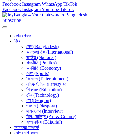
Facebook
Instagram
WhatsApp
TikTok
Facebook
Instagram
YouTube
TikTok
Subscribe
হোম পেইজ
বিষয়
দেশ (Bangladesh)
আন্তজাতিক (International)
জাতীয় (National)
রাজনীতি (Politics)
অথনীতি (Economy)
খেলা (Sports)
বিনোদন (Entertainment)
লাইফ স্টাইল (Lifestyle)
শিক্ষাঙ্গন (Education)
টেক (Technology)
ধম (Religion)
পরবাস (Diaspora)
সাক্ষাৎকার (Interview)
শিল্প- সাহিত্য (Art & Culture)
সম্পাদকীয় (Editorial)
আমাদের সম্পর্কে
যোগাযোগ করুন