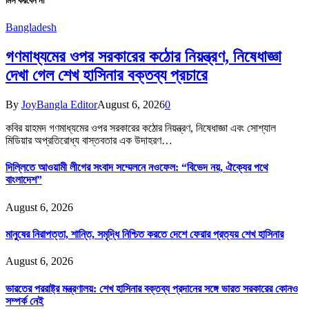
মিস করবেন না
Bangladesh
গণমাধ্যমের ওপর সরকারের কঠোর নিয়ন্ত্রণ, নিষেধাজ্ঞা
দেখা গেল শেখ হাসিনার বক্তব্য প্রচারে
By
JoyBangla Editor
August 6, 2026
0
কবির য়াহমদ গণমাধ্যমের ওপর সরকারের কঠোর নিয়ন্ত্রণ, নিষেধাজ্ঞা এবং সোশ্যাল
মিডিয়ার অপ্রতিরোধ্য বাস্তবতার এক উদাহরণ…
দিল্লিতে আওয়ামী লীগের সংবাদ সম্মেলনে নওফেল: “বিভেদ নয়, ঐক্যের পথে
বাংলাদেশ”
August 6, 2026
মানুষের নিরাপত্তা, শান্তি, সমৃদ্ধি নিশ্চিত করতে দেশে ফেরার প্রত্যয় শেখ হাসিনার
August 6, 2026
ভারতের পররাষ্ট্র মন্ত্রণালয়: শেখ হাসিনার বক্তব্য প্রদানের সঙ্গে ভারত সরকারের কোনও
সম্পর্ক নেই