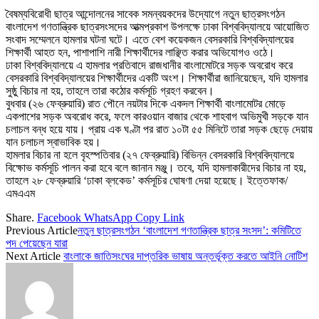
বৈষম্যবিরোধী ছাত্র আন্দোলনের সাবেক সমন্বয়কদের উদ্যোগে নতুন ছাত্রসংগঠন
বাংলাদেশ গণতান্ত্রিক ছাত্রসংসদের আত্মপ্রকাশ উপলক্ষে ঢাকা বিশ্ববিদ্যালয়ে আয়োজিত
সংবাদ সম্মেলনে হামলার ঘটনা ঘটে। এতে বেশ কয়েকজন বেসরকারি বিশ্ববিদ্যালয়ের
শিক্ষার্থী আহত হন, পাশাপাশি নারী শিক্ষার্থীদের লাঞ্ছিত করার অভিযোগও ওঠে।
ঢাকা বিশ্ববিদ্যালয়ে এ হামলার প্রতিবাদে রাজধানীর বাংলামোটরে সড়ক অবরোধ করে
বেসরকারি বিশ্ববিদ্যালয়ের শিক্ষার্থীদের একটি অংশ। শিক্ষার্থীরা জানিয়েছেন, যদি হামলার
সুষ্ঠু বিচার না হয়, তাহলে তারা কঠোর কর্মসূচি গ্রহণ করবেন।
বুধবার (২৬ ফেব্রুয়ারি) রাত পৌনে নয়টার দিকে একদল শিক্ষার্থী বাংলামোটর মোড়ে
একপাশের সড়ক অবরোধ করে, ফলে কারওয়ান বাজার থেকে শাহবাগ অভিমুখী সড়কে যান
চলাচল বন্ধ হয়ে যায়। প্রায় এক ঘণ্টা পর রাত ১০টা ৫৫ মিনিটে তারা সড়ক ছেড়ে দেয়ায়
যান চলাচল স্বাভাবিক হয়।
হামলার বিচার না হলে বৃহস্পতিবার (২৭ ফেব্রুয়ারি) বিভিন্ন বেসরকারি বিশ্ববিদ্যালয়ে
বিক্ষোভ কর্মসূচি পালন করা হবে বলে জানান মঞ্জু। তবে, যদি হামলাকারীদের বিচার না হয়,
তাহলে ২৮ ফেব্রুয়ারি ‘ঢাকা ব্লকেড’ কর্মসূচির ঘোষণা দেয়া হয়েছে। ইত্তেফাক/
এমএএম
Share.
Facebook
WhatsApp
Copy Link
Previous Article
নতুন ছাত্রসংগঠন ‘বাংলাদেশ গণতান্ত্রিক ছাত্র সংসদ’: কমিটিতে
পদ পেয়েছেন যারা
Next Article
বাংলাকে জাতিসংঘের দাপ্তরিক ভাষায় অন্তর্ভূক্ত করতে আইনি নোটিশ