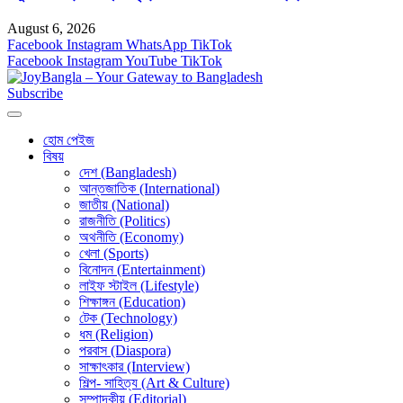
August 6, 2026
Facebook
Instagram
WhatsApp
TikTok
Facebook
Instagram
YouTube
TikTok
Subscribe
হোম পেইজ
বিষয়
দেশ (Bangladesh)
আন্তজাতিক (International)
জাতীয় (National)
রাজনীতি (Politics)
অথনীতি (Economy)
খেলা (Sports)
বিনোদন (Entertainment)
লাইফ স্টাইল (Lifestyle)
শিক্ষাঙ্গন (Education)
টেক (Technology)
ধম (Religion)
পরবাস (Diaspora)
সাক্ষাৎকার (Interview)
শিল্প- সাহিত্য (Art & Culture)
সম্পাদকীয় (Editorial)