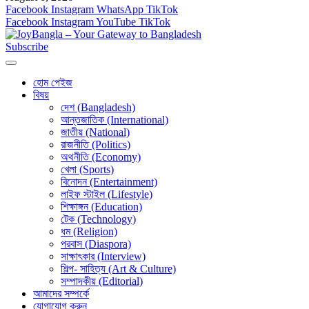
Facebook
Instagram
WhatsApp
TikTok
Facebook
Instagram
YouTube
TikTok
Subscribe
হোম পেইজ
বিষয়
দেশ (Bangladesh)
আন্তজাতিক (International)
জাতীয় (National)
রাজনীতি (Politics)
অথনীতি (Economy)
খেলা (Sports)
বিনোদন (Entertainment)
লাইফ স্টাইল (Lifestyle)
শিক্ষাঙ্গন (Education)
টেক (Technology)
ধম (Religion)
পরবাস (Diaspora)
সাক্ষাৎকার (Interview)
শিল্প- সাহিত্য (Art & Culture)
সম্পাদকীয় (Editorial)
আমাদের সম্পর্কে
যোগাযোগ করুন