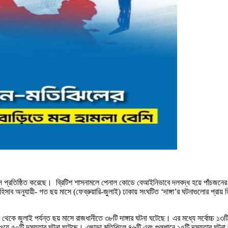
লেন্স প্রতিষ্ঠিত করেছে। ব্রিটিশ শাসনামলে পেনাল কোডে বেআইনিভাবে দলবদ্ধ হয়ে পাঁচজন
হিসাব অনুযায়ী- গত ছয় মাসে (ফেব্রুয়ারি-জুলাই) ঢাকায় সংঘটিত ‘দাঙ্গা’র ঘটনাগুলোর প্র
ারি থেকে জুলাই পর্যন্ত ছয় মাসে রাজধানীতে ৩৮টি দাঙ্গার ঘটনা ঘটেছে। এর মধ্যে সর্বোচ্
ঁওয়ে ৫০টি দস্যুতার ঘটনা ঘটেছে। এছাড়া মতিঝিলে ৪৬টি এবং গুলশানে ১৫টি দস্যুতার ঘট