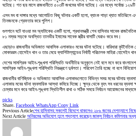
ঘটেছে। গত ছয় মাসে রাজধানীতে ৫০৩টি জখমের ঘটনা ঘটেছে। এর মধ্যে সর্বোচ্চ ১২৯ট
এসব মব বা দাঙ্গার মধ্যে আলোচিত কিছু ঘটনার একটি হলো, ব্যাংক পাড়া খ্যাত মতিঝিলে 
তিনজনকে গ্রেফতার করে পুলিশ।
গুলশানে ঘটে যাওয়া মব অ্যাটাকের একটি হলো, প্রধানমন্ত্রী শেখ হাসিনার সাবেক রাজনৈতিক
৮১ নম্বর সড়কে অবস্থিত তানভীর ইমামের সাবেক স্ত্রীর বাসাটি ঘেরাও করে মব।
এছাড়াও রাজধানীর অভিজাত আবাসিক এলাকায়ও মবের ঘটনা ঘটেছে। বারিধারা কূটনৈতিক জোনের
মোকাররম হোসেইন খান ও তার মেয়ে ক্যাপিটাল্যান্ডের নির্বাহী পরিচালক মাহিরা হোসেইন খান
দেশের সামগ্রিক আইন-শৃঙ্খলা পরিস্থিতি অর্থনীতির অনুকূলে নেই বলে মনে করে বাংলাদেশ 
সামগ্রিক আইন-শৃঙ্খলা পরিস্থিতি নিয়ন্ত্রণে দুর্বলতা। পরিবেশ তৈরি হচ্ছে না বলে বিনিয়
রাজধানীর বাণিজ্যিক ও অভিজাত আবাসিক এলাকাগুলোতে বিভিন্ন সময় মবের ঘটনায় ব্যবসায়ী
এলাকায় মবের ঘটনা ব্যবসায়িক আস্থা কমিয়ে দিচ্ছে। ক্ষুদ্র থেকে বৃহৎ সব ধরনের ব্যবসা
চেম্বার মনে করে আইন-শৃঙ্খলা স্থিতিশীল রাখা ও সঠিক সময়ে নির্বাচন আয়োজনের মাধ্য
picks
Share.
Facebook
WhatsApp
Copy Link
Previous Article
শেখ হাসিনাসহ সকলেই বিদেশে থাকলেও ২৮৬ জনের দেশত্যাগে নিষেধা
Next Article
অনিয়মের অভিযোগ তুলে পদত্যাগ করেছেন জাকসু নির্বাচন কমিশনার অধ্য