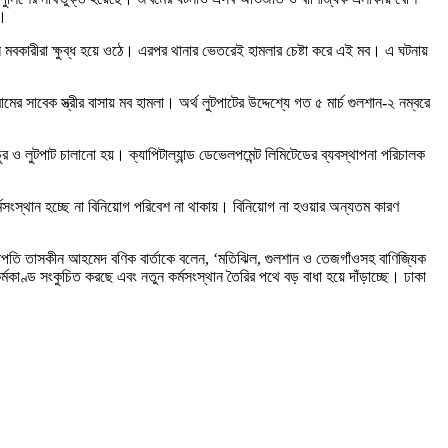
ে।
মবকারীরা ক্ষুব্ধ হয়ে ওঠে। এরপর থানার ভেতরেই হামলার চেষ্টা করে এই মব। এ ঘটনায়
সাবেক স্ত্রীর বাসায় মব হামলা। অর্থ লুটপাটের উদ্দেশ্যে গত ৫ মার্চ গুলশান-২ নম্বরে
ও লুটপাট চালানো হয়। ক্যাপিটাল্যান্ড ডেভেলপমেন্ট লিমিটেডের ব্যবস্থাপনা পরিচালক
ংস্থান হচ্ছে না বিনিয়োগ পরিবেশ না থাকায়। বিনিয়োগ না হওয়ার অন্যতম কারণ
) সভাপতি তাসকীন আহমেদ বণিক বার্তাকে বলেন, ‘মতিঝিল, গুলশান ও তেজগাঁওসহ বাণিজ্যিক
্মকাণ্ড সংকুচিত করছে এবং নতুন কর্মসংস্থান তৈরির পথে বড় বাধা হয়ে দাঁড়াচ্ছে। ঢাকা