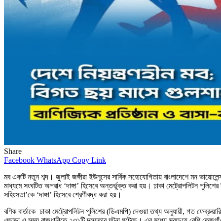
Share
Facebook
WhatsApp
Copy Link
মব একটি নতুন শব্দ। জুলাই জঙ্গীরা ইউনূসের সার্বিক সহোযোগিতায় বাংলাদেশে মন ভায়ো
মাধ্যমে সংঘটিত অপরাধ ‘দাঙ্গা’ হিসেবে অন্তর্ভুক্ত করা হয়। ঢাকা মেট্রোপলিটন পুলিশের 
সহিংসতা’কে ‘দাঙ্গা’ হিসেবে শ্রেণীবদ্ধ করা হয়।
বণিক বার্তাকে ঢাকা মেট্রোপলিটন পুলিশের (ডিএমপি) দেওয়া তথ্য অনুযায়ী, গত ফেব্রুয়
এছাড়া এ সময় রাজধানীতে ২৩১টি দস্যুতার ঘটনা ঘটেছে। এর মধ্যে সবচেয়ে বেশি তেজগা