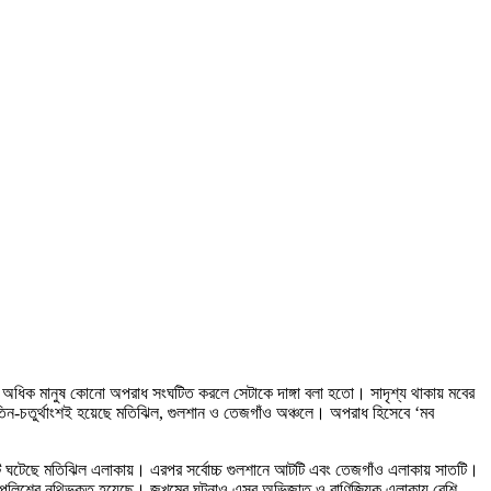
ের অধিক মানুষ কোনো অপরাধ সংঘটিত করলে সেটাকে দাঙ্গা বলা হতো। সাদৃশ্য থাকায় মবের
ায় তিন-চতুর্থাংশই হয়েছে মতিঝিল, গুলশান ও তেজগাঁও অঞ্চলে। অপরাধ হিসেবে ‘মব
চ ১৩টি ঘটেছে মতিঝিল এলাকায়। এরপর সর্বোচ্চ গুলশানে আটটি এবং তেজগাঁও এলাকায় সাতটি।
না পুলিশের নথিভুক্ত হয়েছে। জখমের ঘটনাও এসব অভিজাত ও বাণিজ্যিক এলাকায় বেশি