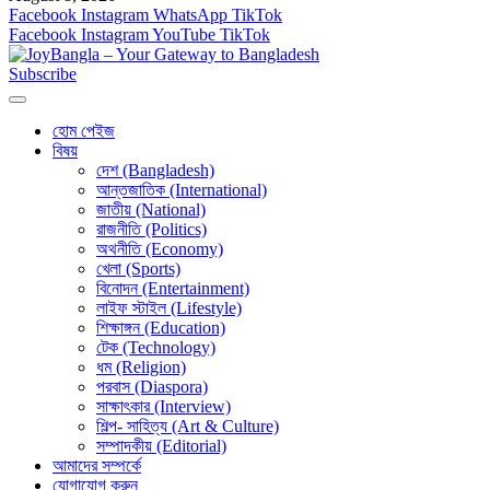
Facebook
Instagram
WhatsApp
TikTok
Facebook
Instagram
YouTube
TikTok
Subscribe
হোম পেইজ
বিষয়
দেশ (Bangladesh)
আন্তজাতিক (International)
জাতীয় (National)
রাজনীতি (Politics)
অথনীতি (Economy)
খেলা (Sports)
বিনোদন (Entertainment)
লাইফ স্টাইল (Lifestyle)
শিক্ষাঙ্গন (Education)
টেক (Technology)
ধম (Religion)
পরবাস (Diaspora)
সাক্ষাৎকার (Interview)
শিল্প- সাহিত্য (Art & Culture)
সম্পাদকীয় (Editorial)
আমাদের সম্পর্কে
যোগাযোগ করুন