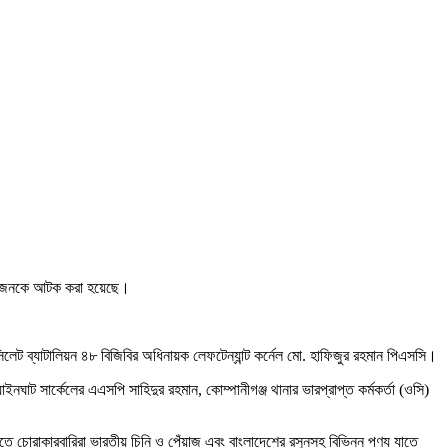
৪৫ জনকে আটক করা হয়েছে।
িলেট ব্যাটালিয়ন ৪৮ বিজিবির অধিনায়ক লেফটেন্যান্ট কর্নেল মো. হাফিজুর রহমান পিএসসি।
ইনঘাট সার্কেলের এএসপি সাহিদুর রহমান, কোম্পানীগঞ্জ থানার ভারপ্রাপ্ত কর্মকর্তা (ওসি)
 চোরাকারবারিরা ভারতীয় চিনি ও পেঁয়াজ এবং বাংলাদেশের রসুনসহ বিভিন্ন পণ্য যাতে