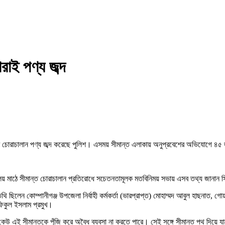
াই পণ্য জব্দ
কার চোরাচালান পণ্য জব্দ করেছে পুলিশ। এসময় সীমান্ত এলাকায় অনুপ্রবেশের অভিযোগে 
যালয় মাঠে সীমান্ত চোরাচালান প্রতিরোধে সচেতনতামূলক মতবিনিময় সভায় এসব তথ্য জানান স
িলেন কোম্পানীগঞ্জ উপজেলা নির্বাহী কর্মকর্তা (ভারপ্রাপ্ত) মোহাম্মদ আবুল হাছনাত, গোয়া
শফিকুল ইসলাম প্রমুখ।
উ এই সীমান্তকে পুঁজি করে অবৈধ ব্যবসা না করতে পারে। সেই সঙ্গে সীমান্ত পথ দিয়ে যাতে