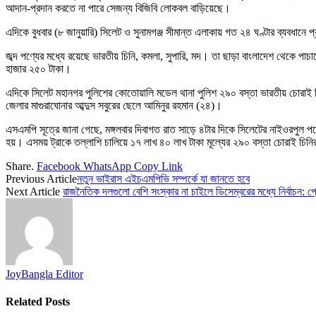
আদান-প্রদান করতে না পারে সেজন্য বিজিবি লোকবল বাড়িয়েছে।
এদিকে বুধবার (৮ জানুয়ারি) সিলেট ও সুনামগঞ্জ সীমান্ত এলাকায় গত ২৪ ঘণ্টার ব্যবধানে প
জব্দ পণ্যের মধ্যে রয়েছে ভারতীয় চিনি, কমলা, সুপারি, মদ। তা ছাড়া বাংলাদেশ থেকে
হাজার ২৫০ টাকা।
এদিকে সিলেট মহানগর পুলিশের কোতোয়ালি মডেল থানা পুলিশ ২৯০ বস্তা ভারতীয় চোরাই চি
জেলার মাগুরাঘোনার আব্দুস সবুরের ছেলে আমিনুর রহমান (২৪)।
এসএমপি সূত্রে জানা গেছে, মঙ্গলবার দিবাগত রাত সাড়ে ৪টার দিকে সিলেটের নাইওরপুল পয়
হয়। এসময় ট্রাকে তল্লাশি চালিয়ে ১৭ লাখ ৪০ লাখ টাকা মূল্যের ২৯০ বস্তা চোরাই চিনির
Share.
Facebook
WhatsApp
Copy Link
Previous Article
নতুন ভাইরাস এইচএমপিভি সম্পর্কে যা জানতে হবে
Next Article
রাজনৈতিক দলগুলো বেশি সংস্কার না চাইলে ডিসেম্বরের মধ্যে নির্বাচন: প
JoyBangla Editor
Related
Posts