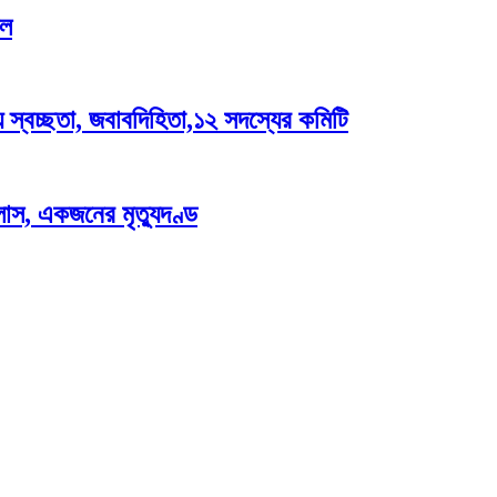
িল
় স্বচ্ছতা, জবাবদিহিতা,১২ সদস্যের কমিটি
লাস, একজনের মৃত্যুদণ্ড