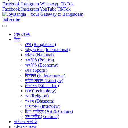
Facebook
Instagram
WhatsApp
TikTok
Facebook
Instagram
YouTube
TikTok
Subscribe
হোম পেইজ
বিষয়
দেশ (Bangladesh)
আন্তজাতিক (International)
জাতীয় (National)
রাজনীতি (Politics)
অথনীতি (Economy)
খেলা (Sports)
বিনোদন (Entertainment)
লাইফ স্টাইল (Lifestyle)
শিক্ষাঙ্গন (Education)
টেক (Technology)
ধম (Religion)
পরবাস (Diaspora)
সাক্ষাৎকার (Interview)
শিল্প- সাহিত্য (Art & Culture)
সম্পাদকীয় (Editorial)
আমাদের সম্পর্কে
যোগাযোগ করুন