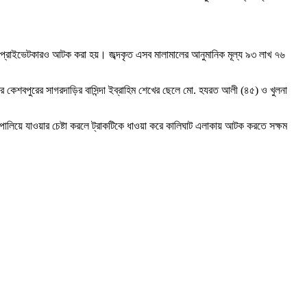
প ও প্রাইভেটকারও আটক করা হয়। জব্দকৃত এসব মালামালের আনুমানিক মূল্য ৯৩ লাখ ৭৬
 কেশবপুরের সাগরদাড়ির বাসিন্দা ইব্রাহিম শেখের ছেলে মো. হযরত আলী (৪৫) ও খুলনা
ালিয়ে যাওয়ার চেষ্টা করলে ট্রাকটিকে ধাওয়া করে কালিঘাট এলাকায় আটক করতে সক্ষম