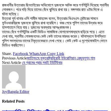
রাজধানীর উত্তরায় ছিনতাইয়ের অভিযোগে দুজনকে আটক করে গণপিটুনি দিয়েছে স্থানীয়
লোকজন। পরে দড়ি দিয়ে তাদের বেঁধে ঝুলিয়ে রাখা হয়। মঙ্গলবার রাত ৯টার দিকে এ
ঘটনা ঘটেছে।
উত্তরা পূর্ব থানার ওসি শামীম আহমেদ বলেন, ‌‌উত্তরার বিএনএস সেন্টারের সামনে
ফুটওভারব্রিজে দুজনকে ঝুলিয়ে রাখা হয়েছিল। খবর পেয়ে পুলিশ তাদের উদ্ধার করে
হাসপাতালে নিয়ে যায়। দুজনের অবস্থায় আশঙ্কাজনক।
তাদের বেঁধে গণপিটুনির একটি ভিডিও সামাজিক যোগাযোগমাধ্যমে ছড়িয়ে পড়ে। এতে
দেখা যায়, স্থানীয় লোকজনদের কেউ কেউ তাদের মারধর করেন। ঘটনাস্থলে উপস্থিত
পুলিশ সদস্যদের তাদের নিবৃত্তকেরতে দেখা গেছে। কেউ কেউ এ দৃশ্যেমোবাইল ফোনে
ভিডিও করছিলেন।
Share.
Facebook
WhatsApp
Copy Link
Previous Article
জাতিসংঘে যুক্তরাষ্ট্রবিরোধী ইউরোপিয়ান রেজ্যুলুশন পাস
Next Article
যে গ্রামের প্রায় সবাই ইউটিউবার
JoyBangla Editor
Related
Posts