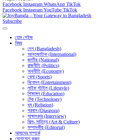
Facebook
Instagram
WhatsApp
TikTok
Facebook
Instagram
YouTube
TikTok
Subscribe
হোম পেইজ
বিষয়
দেশ (Bangladesh)
আন্তজাতিক (International)
জাতীয় (National)
রাজনীতি (Politics)
অথনীতি (Economy)
খেলা (Sports)
বিনোদন (Entertainment)
লাইফ স্টাইল (Lifestyle)
শিক্ষাঙ্গন (Education)
টেক (Technology)
ধম (Religion)
পরবাস (Diaspora)
সাক্ষাৎকার (Interview)
শিল্প- সাহিত্য (Art & Culture)
সম্পাদকীয় (Editorial)
আমাদের সম্পর্কে
যোগাযোগ করুন