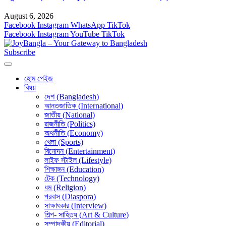
August 6, 2026
Facebook
Instagram
WhatsApp
TikTok
Facebook
Instagram
YouTube
TikTok
Subscribe
হোম পেইজ
বিষয়
দেশ (Bangladesh)
আন্তজাতিক (International)
জাতীয় (National)
রাজনীতি (Politics)
অথনীতি (Economy)
খেলা (Sports)
বিনোদন (Entertainment)
লাইফ স্টাইল (Lifestyle)
শিক্ষাঙ্গন (Education)
টেক (Technology)
ধম (Religion)
পরবাস (Diaspora)
সাক্ষাৎকার (Interview)
শিল্প- সাহিত্য (Art & Culture)
সম্পাদকীয় (Editorial)