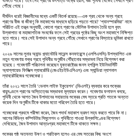
থাকতে পারে। তবে সেই প্রাণের উৎপত্তি শুক্রে হয়নি, বরং পৃথিবী থেকেই সেখানে প্রাণ
পৌঁছে গেছে।
দীর্ঘদিন ধরেই বিজ্ঞানীদের মধ্যে একটি বিতর্ক রয়েছে—এক গ্রহ থেকে অন্য গ্রহে
প্রাণের বীজ বা জীবাণু কি মহাকাশের মাধ্যমে ছড়িয়ে পড়তে পারে? ‘প্যানস্পারমিয়া’ নামে
পরিচিত এই তত্ত্ব অনুযায়ী, কোনো গ্রহে প্রাণের মৌলিক উপাদান তৈরি হলে বৃহৎ
উল্কাপাত বা মহাজাগতিক সংঘর্ষের ফলে সেই গ্রহের পৃষ্ঠের কিছু অংশ মহাকাশে নিক্ষিপ্ত
হতে পারে। পরে সেই উপাদান অন্য গ্রহে পৌঁছে সেখানে প্রাণের বিস্তারে ভূমিকা রাখতে
পারে।
২০২৬ সালের লুনার অ্যান্ড প্ল্যানেটারি সায়েন্স কনফারেন্সে (এলপিএসসি) উপস্থাপিত এক
নতুন গবেষণায় শুক্র গ্রহে পৃথিবীর অণুজীব পৌঁছানোর সম্ভাবনা নিয়ে বিশ্লেষণ করা
হয়েছে। গবেষণাটি পরিচালনা করেছেন যুক্তরাষ্ট্রের জনস হপকিন্স ইউনিভার্সিটি
অ্যাপ্লায়েড ফিজিক্স ল্যাবরেটরি (জেএইচইউএপিএল) এবং স্যান্ডিয়া ন্যাশনাল
ল্যাবরেটরিজের গবেষকেরা।
তাঁরা ২০২১ সালে তৈরি ‘ভেনাস লাইফ ইকুয়েশন’ (ভিএলই) ব্যবহার করে শুক্রের
বায়ুমণ্ডলে প্রাণের অস্তিত্বের সম্ভাবনা মূল্যায়ন করেন। গবেষণার ফলাফল বলছে,
পৃথিবী থেকে আগত জৈব উপাদানের সহায়তায় শুক্রের মেঘ স্তরে প্রতি শতকে অন্তত
কয়েক দিন অণুজীব টিকে থাকার মতো পরিবেশ তৈরি হতে পারে।
গবেষকেরা প্রথমে পরীক্ষা করেন, জৈব পদার্থ মহাকাশ ভ্রমণ সহ্য করতে পারে কি না।
আগের বিভিন্ন কম্পিউটার সিমুলেশন ও পৃথিবীতে পাওয়া উল্কাপিণ্ডের বিশ্লেষণ
দেখিয়েছে, জৈব উপাদান আন্তঃগ্রহ মহাকাশে টিকে থাকতে সক্ষম।
শুক্রের পৃষ্ঠ অত্যন্ত উষ্ণ ও প্রতিকূল হলেও এর মেঘ স্তরের কিছু অংশে