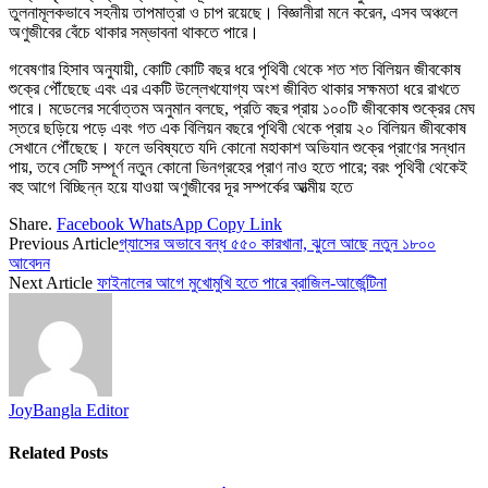
তুলনামূলকভাবে সহনীয় তাপমাত্রা ও চাপ রয়েছে। বিজ্ঞানীরা মনে করেন, এসব অঞ্চলে
অণুজীবের বেঁচে থাকার সম্ভাবনা থাকতে পারে।
গবেষণার হিসাব অনুযায়ী, কোটি কোটি বছর ধরে পৃথিবী থেকে শত শত বিলিয়ন জীবকোষ
শুক্রে পৌঁছেছে এবং এর একটি উল্লেখযোগ্য অংশ জীবিত থাকার সক্ষমতা ধরে রাখতে
পারে। মডেলের সর্বোত্তম অনুমান বলছে, প্রতি বছর প্রায় ১০০টি জীবকোষ শুক্রের মেঘ
স্তরে ছড়িয়ে পড়ে এবং গত এক বিলিয়ন বছরে পৃথিবী থেকে প্রায় ২০ বিলিয়ন জীবকোষ
সেখানে পৌঁছেছে। ফলে ভবিষ্যতে যদি কোনো মহাকাশ অভিযান শুক্রে প্রাণের সন্ধান
পায়, তবে সেটি সম্পূর্ণ নতুন কোনো ভিনগ্রহের প্রাণ নাও হতে পারে; বরং পৃথিবী থেকেই
বহু আগে বিচ্ছিন্ন হয়ে যাওয়া অণুজীবের দূর সম্পর্কের আত্মীয় হতে
Share.
Facebook
WhatsApp
Copy Link
Previous Article
গ্যাসের অভাবে বন্ধ ৫৫০ কারখানা, ঝুলে আছে নতুন ১৮০০
আবেদন
Next Article
ফাইনালের আগে মুখোমুখি হতে পারে ব্রাজিল-আর্জেন্টিনা
JoyBangla Editor
Related
Posts