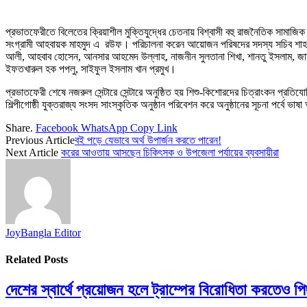
প্রভাতফেরীতে বিলেতের ক্রিয়াশীল মুক্তিযুদ্ধের চেতনায় বিশ্বাসী বহু রাজনৈতিক সামাজ
সংগ্রামী আহবায়ক মাহমুদ এ র‌উফ। পরিচালনা করেন আয়োজন পরিষদের সদস্য সচিব শাহরি
আলী, আহবাব হোসেন, আনসার আহমেদ উল্লাহ, নাজনীন সুলতানা শিখা, শানতু ইসলাম, জামা
ইফতখারুল হক পপলু, সাইফুল ইসলাম খান প্রমুখ।
প্রভাতফেরী শেষে নজরুল সেন্টারে সেন্টারে অনুষ্ঠিত হয় শিশু-কিশোরদের চিত্রাংকন প্রত
শিল্পীগোষ্ঠী যুক্তরাজ্য সংসদ সাংস্কৃতিক অনুষ্ঠান পরিবেশন করে‌ অনুষ্ঠানের সূচনা পর্
Share.
Facebook
WhatsApp
Copy Link
Previous Article
বই পড়ে যেভাবে অর্থ উপার্জন করতে পারেন!
Next Article
করের আওতায় আসছেন চিকিৎসক ও উপজেলা পর্যায়ের ব্যবসায়ীরা
JoyBangla Editor
Related
Posts
দেশের স্বার্থে প্রয়োজন হলে ট্রাম্পের বিরোধিতা করতেও পিছপা