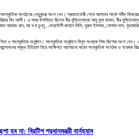
িক সাংস্কৃতিক সংগঠনের নেতৃবৃন্দরা অংশ নেন। প্রভাতফেরী শেষে আলতাব পার্কে শহীদ মিনারে
য়ার বিন আলী। এ সময় উপস্থিত ছিলেন বীর মুক্তিযোদ্ধা আবু মুসা হাসান, বীর মুক্তিযো
ল আহমদ খান, আ খ ম চুন্নু , ফেরদৌসী জাহান লিপি, নুরুল ইসলাম, গোপাল দাস, মুনজেরিন
িযোগিতা ও সাংস্কৃতিক অনুষ্ঠান। সাংস্কৃতিক অনুষ্ঠানে বিপুল সংখ্যক শিশু কিশোর অংশ নে
বে ভাষা আন্দোলনের সমৃদ্ধ ইতিহাস নিয়ে সংক্ষিপ্ত আলোচনা করেন সংস্কৃতিক সংগঠক ও গবেষক 
 হব না: ব্রিটিশ প্রধানমন্ত্রী বার্নহ্যাম