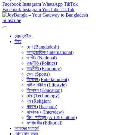
Facebook
Instagram
WhatsApp
TikTok
Facebook
Instagram
YouTube
TikTok
Subscribe
হোম পেইজ
বিষয়
দেশ (Bangladesh)
আন্তজাতিক (International)
জাতীয় (National)
রাজনীতি (Politics)
অথনীতি (Economy)
খেলা (Sports)
বিনোদন (Entertainment)
লাইফ স্টাইল (Lifestyle)
শিক্ষাঙ্গন (Education)
টেক (Technology)
ধম (Religion)
পরবাস (Diaspora)
সাক্ষাৎকার (Interview)
শিল্প- সাহিত্য (Art & Culture)
সম্পাদকীয় (Editorial)
আমাদের সম্পর্কে
যোগাযোগ করুন