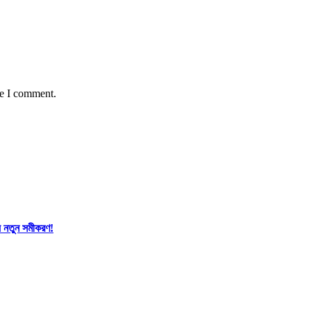
me I comment.
যে নতুন সমীকরণ!