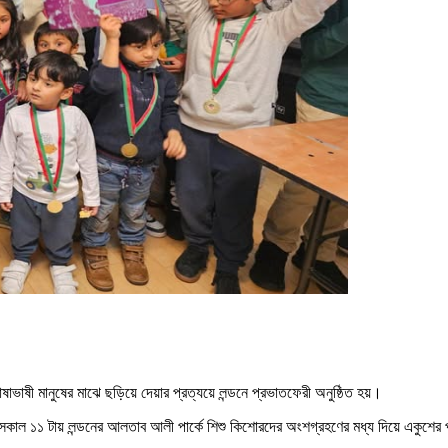
াভাষী মানুষের মাঝে ছড়িয়ে দেয়ার প্রত্যয়ে লন্ডনে প্রভাতফেরী অনুষ্ঠিত হয়।
সকাল ১১ টায় লন্ডনের আলতাব আলী পার্কে শিশু কিশোরদের অংশগ্রহণের মধ্য দিয়ে একুশের 