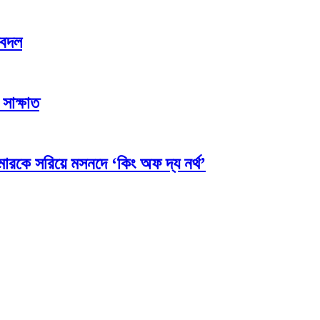
রদবদল
 সাক্ষাত
টারমারকে সরিয়ে মসনদে ‘কিং অফ দ্য নর্থ’