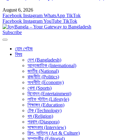
August 6, 2026
Facebook
Instagram
WhatsApp
TikTok
Facebook
Instagram
YouTube
TikTok
Subscribe
হোম পেইজ
বিষয়
দেশ (Bangladesh)
আন্তজাতিক (International)
জাতীয় (National)
রাজনীতি (Politics)
অথনীতি (Economy)
খেলা (Sports)
বিনোদন (Entertainment)
লাইফ স্টাইল (Lifestyle)
শিক্ষাঙ্গন (Education)
টেক (Technology)
ধম (Religion)
পরবাস (Diaspora)
সাক্ষাৎকার (Interview)
শিল্প- সাহিত্য (Art & Culture)
সম্পাদকীয় (Editorial)