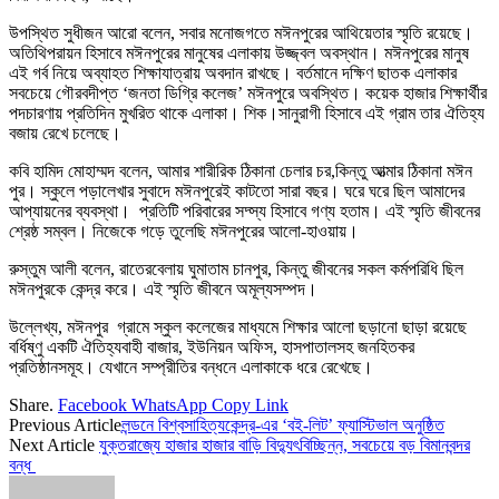
উপস্থিত সুধীজন আরো বলেন, সবার মনোজগতে মঈনপুরের আথিয়েতার স্মৃতি রয়েছে।
অতিথিপরায়ন হিসাবে মঈনপুরের মানুষের এলাকায় উজ্জ্বল অবস্থান। মঈনপুরের মানুষ
এই গর্ব নিয়ে অব্যাহত শিক্ষাযাত্রায় অবদান রাখছে। বর্তমানে দক্ষিণ ছাতক এলাকার
সবচেয়ে গৌরবদীপ্ত ‘জনতা ডিগ্রি কলেজ’ মঈনপুরে অবস্থিত। কয়েক হাজার শিক্ষার্থীর
পদচারণায় প্রতিদিন মুখরিত থাকে এলাকা। শিক।সানুরাগী হিসাবে এই গ্রাম তার ঐতিহ্য
বজায় রেখে চলেছে।
কবি হামিদ মোহাম্মদ বলেন, আমার শারীরিক ঠিকানা চেলার চর,কিন্তু আত্মার ঠিকানা মঈন
পুর। স্কুলে পড়ালেখার সুবাদে মঈনপুরেই কাটতো সারা বছর। ঘরে ঘরে ছিল আমাদের
আপ্যায়নের ব্যবস্থা। প্রতিটি পরিবারের সদ্স্য হিসাবে গণ্য হতাম। এই স্মৃতি জীবনের
শ্রেষ্ঠ সম্বল। নিজেকে গড়ে তুলেছি মঈনপুরের আলো-হাওয়ায়।
রুস্তুম আলী বলেন, রাতেরবেলায় ঘুমাতাম চানপুর, কিন্তু জীবনের সকল কর্মপরিধি ছিল
মঈনপুরকে কেন্দ্র করে। এই স্মৃতি জীবনে অমূল্যসম্পদ।
উল্লেখ্য, মঈনপুর গ্রামে স্কুল কলেজের মাধ্যমে শিক্ষার আলো ছড়ানো ছাড়া রয়েছে
বর্ধিষ্ণু একটি ঐতিহ্যবাহী বাজার, ইউনিয়ন অফিস, হাসপাতালসহ জনহিতকর
প্রতিষ্ঠানসমূহ। যেখানে সম্প্রীতির বন্ধনে এলাকাকে ধরে রেখেছে।
Share.
Facebook
WhatsApp
Copy Link
Previous Article
লন্ডনে বিশ্বসাহিত্যকেন্দ্র-এর ‘বই-লিট’ ফ্যাস্টিভাল অনুষ্ঠিত
Next Article
যুক্তরাজ্যে হাজার হাজার বাড়ি বিদ্যুৎবিচ্ছিন্ন, সবচেয়ে বড় বিমানবন্দর
বন্ধ