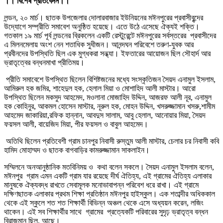
।। বিশেষ প্রতিবেদন।।
লন্ডন, ২০ মার্চ। ছাতক উপজেলার দোলারবাজার ইউনিয়নের মঈনপুরের প্রবাসীবৃন্দের
উদ্যোগে সম্প্রীতি সমাবেশ অনুষ্ঠিত হয়েছে। এতে উঠে এসেছে ঐক্যই শক্তি।
গতকাল ১৯ মার্চ পূর্ব লন্ডনের ব্রিকলেন একটি রেস্টুরেন্টে মঈনপুরের সর্বস্তরের প্রবাসীদের
এ মিলনমেলায় অংশ নেন শতাধিক সুধীজন। আনন্দঘন পরিবেশে তরুণ-যুবক আর
প্রবীনদের উপস্থিতি ছিল এক মুগ্ধকরা সন্ধ্যা। ইফতারের আয়োজন ছিল সৌহার্দ আর
ভ্রাতৃত্বের বন্ধনমাখা প্রীতিময়।
প্রীতি সমাবেশে উপস্থিত ছিলেন বিশিষ্টজনের মধ্যে সংস্কৃতিজন সৈয়দ এনামুল ইসলাম,
আমিরুল হক জমির, শাহেদুল হক, হেলাল মিয়া ও মোশাহিদ আলী মাস্টার। আরো
উপস্থিত ছিলেন মকসুদ আহমেদ, মওলানা মোজাহিদ উদ্দিন, আজরফ আলী নূর, এনামুল
হক কোহিনুর, আকমল হোসেন মাস্টার, নূরুল হক, মোহন উদ্দিন, খসরুজ্জামান খসরু,শামীম
আহমেদ জাকারিয়া,রফিক হান্নান, আবদুস সালাম, আবু হেলাল, আনোয়ার মিয়া, সৈয়দ
ফয়সল আলী, বায়েজিদ মিয়া, পীর ফয়সল ও বাবুল আহমেদ।
অতিথি ছিলেন প্রতিবেশী গ্রাম চানপুর নিবাসী রুস্তুম আলী মাস্টার, চেলার চর নিবাসী কবি
হামিদ মোহাম্মদ ও ছাতক বাগবাড়ির কামরুজ্জামান সাকলাইন।
সম্মিলনে অনআনুষ্ঠানিক মতবিনিময় ও কথা বলেন সকলে। সৈয়দ এনামুল ইসলাম বলেন,
মঈনপুর গ্রাম এমন একটি গ্রাম যার রয়েছে দীর্ঘ ঐতিহ্য, এই গ্রামের ঐতিহ্য এলাকার
মানুষকে ঐক্যবদ্ধ রাখতে সেবামূলক মনোভাবাপন্ন পরিবেশ ধরে রাখা। এই গ্রামে
দক্ষিণছাতক এলাকার প্রথম শিক্ষা প্রতিষ্ঠান মঈনপুর হাইস্কুল। এক শতাব্দীর অধিককাল
থেকে এই স্কুলে শত শত শিক্ষার্থী বিভিন্ন অঞ্চল থেকে এসে অধ্যয়ন করেন, লজিং
থাকেন। এই সব শিক্ষার্থীর সাথে গ্রামের প্রত্যেকটি পরিবারের সুদৃঢ় ভ্রাতৃত্ব বন্ধন
বিরাজমান ছিল, আছে।