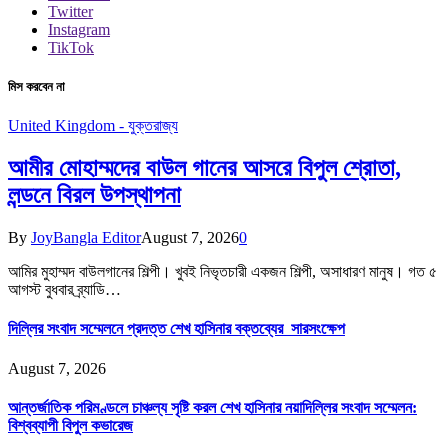
Twitter
Instagram
TikTok
মিস করবেন না
United Kingdom - যুক্তরাজ্য
আমীর মোহাম্মদের বাউল গানের আসরে বিপুল শ্রোতা,
লন্ডনে বিরল উপস্থাপনা
By
JoyBangla Editor
August 7, 2026
0
আমির মুহাম্মদ বাউলগানের শিল্পী। খুবই নিভৃতচারী একজন শিল্পী, অসাধারণ মানুষ। গত ৫
আগস্ট বুধবার ব্র্যাডি…
দিল্লির সংবাদ সম্মেলনে প্রদত্ত শেখ হাসিনার বক্তব্যের সারসংক্ষেপ
August 7, 2026
আন্তর্জাতিক পরিমণ্ডলে চাঞ্চল্য সৃষ্টি করল শেখ হাসিনার নয়াদিল্লির সংবাদ সম্মেলন:
বিশ্বব্যাপী বিপুল কভারেজ