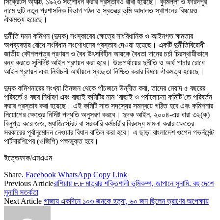
সিক্রেটস অ্যাক্ট, ১৯২৩ সংশোধন করার প্রস্তাবও রাখা হয়েছে। কুমিল্লা ও ফরিদপুর
নামে দুটি নতুন প্রশাসনিক বিভাগ গঠন ও স্বতন্ত্র ভূমি আদালত স্থাপনের বিষয়েও
ঐকমত্য হয়েছে।
দুর্নীতি দমন কমিশন (দুদক) সংস্কারের ক্ষেত্রে সাংবিধানিক ও আইনগত ক্ষমতার
অপব্যবহার রোধে সংবিধান সংশোধনের প্রস্তাব দেওয়া হয়েছে। একটি দুর্নীতিবিরোধী
জাতীয় কৌশলপত্র প্রণয়ন ও বৈধ উৎসবিহীন আয়কে বৈধতা দানের চর্চা চিরস্থায়ীভাবে
বন্ধ করতে সুনির্দিষ্ট আইন প্রণয়ন করা হবে। উচ্চপর্যায়ের দুর্নীতি ও অর্থ পাচার রোধে
আইন প্রণয়ন এবং নির্বাচনী অর্থায়নে স্বচ্ছতা নিশ্চিত করার বিষয়ে ঐকমত্য হয়েছে।
দুদক কমিশনারের সংখ্যা তিনজন থেকে পাঁচজনে উন্নীত করা, তাদের মেয়াদ ৫ বছরের
পরিবর্তে ৪ বছর নির্ধারণ এবং বাছাই কমিটির নাম ‘বাছাই ও পর্যালোচনা কমিটি’তে পরিবর্তন
করার প্রস্তাব করা হয়েছে। এই কমিটি সাত সদস্যের সমন্বয়ে গঠিত হবে এবং কমিশনার
নিয়োগের ক্ষেত্রে নির্দিষ্ট পদ্ধতি অনুসরণ করবে। দুদক আইন, ২০০৪-এর ধারা ৩২(ক)
বিলুপ্ত করে জজ, ম্যাজিস্ট্রেট বা সরকারি কর্মচারীর বিরুদ্ধে মামলা করার ক্ষেত্রে
সরকারের পূর্বানুমোদন নেওয়ার বিধান বাতিল করা হবে। এ ছাড়া বাংলাদেশ ওপেন গভর্নমেন্ট
পার্টনারশিপের (ওজিপি) পক্ষভুক্ত হবে।
ইত্তেফাক/এমএএম
Share.
Facebook
WhatsApp
Copy Link
Previous Article
রাশিয়ায় ৮.৮ মাত্রার শক্তিশালী ভূমিকম্প, জাপানে সুনামি, বহু দেশে
সুনামি সতর্কতা
Next Article
গাজায় একদিনে ১০৩ জনকে হত্যা, ৬০ জন ছিলেন ত্রাণের অপেক্ষায়