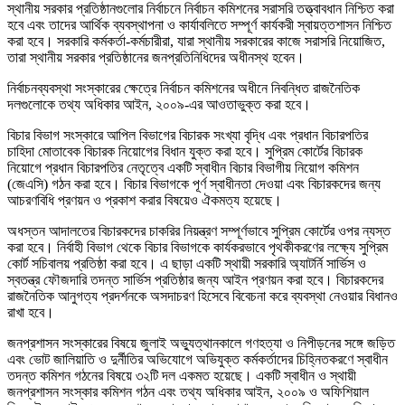
স্থানীয় সরকার প্রতিষ্ঠানগুলোর নির্বাচনে নির্বাচন কমিশনের সরাসরি তত্ত্বাবধান নিশ্চিত করা
হবে এবং তাদের আর্থিক ব্যবস্থাপনা ও কার্যাবলিতে সম্পূর্ণ কার্যকরী স্বায়ত্তশাসন নিশ্চিত
করা হবে। সরকারি কর্মকর্তা-কর্মচারীরা, যারা স্থানীয় সরকারের কাজে সরাসরি নিয়োজিত,
তারা স্থানীয় সরকার প্রতিষ্ঠানের জনপ্রতিনিধিদের অধীনস্থ হবেন।
নির্বাচনব্যবস্থা সংস্কারের ক্ষেত্রে নির্বাচন কমিশনের অধীনে নিবন্ধিত রাজনৈতিক
দলগুলোকে তথ্য অধিকার আইন, ২০০৯-এর আওতাভুক্ত করা হবে।
বিচার বিভাগ সংস্কারে আপিল বিভাগের বিচারক সংখ্যা বৃদ্ধি এবং প্রধান বিচারপতির
চাহিদা মোতাবেক বিচারক নিয়োগের বিধান যুক্ত করা হবে। সুপ্রিম কোর্টের বিচারক
নিয়োগে প্রধান বিচারপতির নেতৃত্বে একটি স্বাধীন বিচার বিভাগীয় নিয়োগ কমিশন
(জেএসি) গঠন করা হবে। বিচার বিভাগকে পূর্ণ স্বাধীনতা দেওয়া এবং বিচারকদের জন্য
আচরণবিধি প্রণয়ন ও প্রকাশ করার বিষয়েও ঐকমত্য হয়েছে।
অধস্তন আদালতের বিচারকদের চাকরির নিয়ন্ত্রণ সম্পূর্ণভাবে সুপ্রিম কোর্টের ওপর ন্যস্ত
করা হবে। নির্বাহী বিভাগ থেকে বিচার বিভাগকে কার্যকরভাবে পৃথকীকরণের লক্ষ্যে সুপ্রিম
কোর্ট সচিবালয় প্রতিষ্ঠা করা হবে। এ ছাড়া একটি স্থায়ী সরকারি অ্যাটর্নি সার্ভিস ও
স্বতন্ত্র ফৌজদারি তদন্ত সার্ভিস প্রতিষ্ঠার জন্য আইন প্রণয়ন করা হবে। বিচারকদের
রাজনৈতিক আনুগত্য প্রদর্শনকে অসদাচরণ হিসেবে বিবেচনা করে ব্যবস্থা নেওয়ার বিধানও
রাখা হবে।
জনপ্রশাসন সংস্কারের বিষয়ে জুলাই অভ্যুত্থানকালে গণহত্যা ও নিপীড়নের সঙ্গে জড়িত
এবং ভোট জালিয়াতি ও দুর্নীতির অভিযোগে অভিযুক্ত কর্মকর্তাদের চিহ্নিতকরণে স্বাধীন
তদন্ত কমিশন গঠনের বিষয়ে ৩২টি দল একমত হয়েছে। একটি স্বাধীন ও স্থায়ী
জনপ্রশাসন সংস্কার কমিশন গঠন এবং তথ্য অধিকার আইন, ২০০৯ ও অফিশিয়াল