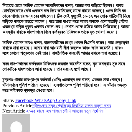
নিহতের ছেলে আরিফ হোসেন সাংবাদিকদের বলেন, আমার বাবা বাড়িতে ছিলেন। বাবার
মোবাইলফোনে কেউ একজন কল দিয়ে জানিয়েছে তাকে মারতে আসছে। এতে তিনি ঘর
থেকে পালানোর জন্য বের হচ্ছিলেন। ঠিক সেই মুহূর্তেই ১০-১২ জন লোক লাঠিসোঁটা নিয়ে
বাড়িতে বাবাকে মারতে আসেন। পরে তারা ধাওয়া করে আমার বাবাকে এলোপাতাড়ি পেটায়৷
এরমধ্যে বাড়ির পুকুরে একবার ফেলে দেয়। সেখান থেকে উঠিয়ে আবার পিটিয়েছে। আহত
অবস্থায় বাবাকে হাসপাতালে নিলে কর্তব্যরত চিকিৎসক তাকে মৃত ঘোষণা করেন।
আরিফ হোসেন আরও বলেন, হামলাকারীদের মধ্যে খোকন বিএনপি করেন। তার নেতৃত্বেই
বাবাকে মারা হয়েছে। আমার বাবা আওয়ামী লীগ করলেও কারও ক্ষতি করেননি। কারও
সঙ্গে কোনো শত্রুতাও নেই তার। রাজনৈতিক কারণেই আমার বাবাকে মারা হয়েছে।
সদর হাসপাতালের কর্তব্যরত চিকিৎসক জয়নাল আবেদীন বলেন, মৃত অবস্থায় নুরু নামে
লোকটিকে হাসপাতালে আনা হয়েছে। তার মরদেহ মর্গে আছে।
চন্দ্রগঞ্জ থানার ভারপ্রাপ্ত কর্মকর্তা (ওসি) এমদাদুল হক বলেন, একজন মারা গেছেন।
ঘটনাস্থলে পুলিশ পাঠানো হয়েছে। হাসপাতালেও পুলিশ পাঠানো হবে। এ ঘটনায় তদন্ত
করে আইনগত ব্যবস্থা নেওয়া হবে।
Share.
Facebook
WhatsApp
Copy Link
Previous Article
শ্রীলঙ্কার নতুন প্রেসিডেন্ট নির্বাচিত হলেন অনুড়া কুমার
Next Article
২০২৫ সালে হজ পালনে সৌদি আরবের নতুন নির্দেশনা