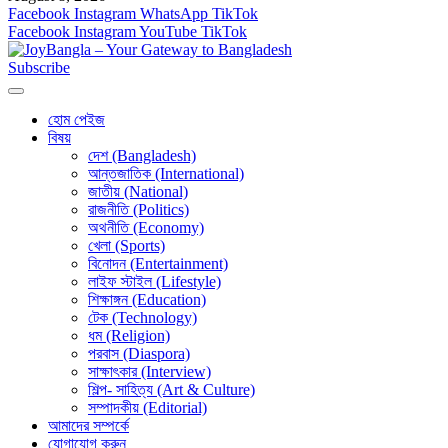
Facebook
Instagram
WhatsApp
TikTok
Facebook
Instagram
YouTube
TikTok
Subscribe
হোম পেইজ
বিষয়
দেশ (Bangladesh)
আন্তজাতিক (International)
জাতীয় (National)
রাজনীতি (Politics)
অথনীতি (Economy)
খেলা (Sports)
বিনোদন (Entertainment)
লাইফ স্টাইল (Lifestyle)
শিক্ষাঙ্গন (Education)
টেক (Technology)
ধম (Religion)
পরবাস (Diaspora)
সাক্ষাৎকার (Interview)
শিল্প- সাহিত্য (Art & Culture)
সম্পাদকীয় (Editorial)
আমাদের সম্পর্কে
যোগাযোগ করুন