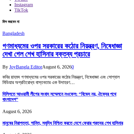
Instagram
TikTok
মিস করবেন না
Bangladesh
গণমাধ্যমের ওপর সরকারের কঠোর নিয়ন্ত্রণ, নিষেধাজ্ঞা
দেখা গেল শেখ হাসিনার বক্তব্য প্রচারে
By
JoyBangla Editor
August 6, 2026
0
কবির য়াহমদ গণমাধ্যমের ওপর সরকারের কঠোর নিয়ন্ত্রণ, নিষেধাজ্ঞা এবং সোশ্যাল
মিডিয়ার অপ্রতিরোধ্য বাস্তবতার এক উদাহরণ…
দিল্লিতে আওয়ামী লীগের সংবাদ সম্মেলনে নওফেল: “বিভেদ নয়, ঐক্যের পথে
বাংলাদেশ”
August 6, 2026
মানুষের নিরাপত্তা, শান্তি, সমৃদ্ধি নিশ্চিত করতে দেশে ফেরার প্রত্যয় শেখ হাসিনার