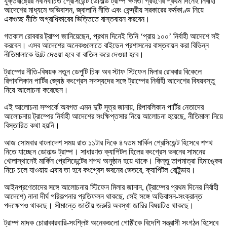
যুক্তরাষ্ট্রের নবনির্বাচিত প্রেসিডেন্ট ডোনাল্ড ট্রাম্প ক্ষমতা গ্রহণের প্রথম দিনেই নির্বাহী
আদেশের মাধ্যমে অভিবাসন, জ্বালানি নীতি এবং কেন্দ্রীয় সরকারের কর্মকাণ্ড নিয়ে
একগুচ্ছ নীতি অগ্রাধিকারের ভিত্তিতে বাস্তবায়ন করবেন।
গতকাল রোববার ট্রাম্প জানিয়েছেন, প্রথম দিনেই তিনি ‘প্রায় ১০০’ নির্বাহী আদেশে সই
করবেন। এসব আদেশের অনেকগুলোতে বাইডেন প্রশাসনের বাস্তবায়ন করা বিভিন্ন
নীতিমালাকে উল্টে দেওয়া হবে বা বাতিল করে দেওয়া হবে।
ট্রাম্পের নীতি-বিষয়ক নতুন ডেপুটি চিফ অব স্টাফ স্টিফেন মিলার রোববার বিকেলে
রিপাবলিকান পার্টির জ্যেষ্ঠ কংগ্রেস সদস্যদের সঙ্গে ট্রাম্পের নির্বাহী আদেশের বিষয়বস্তু
নিয়ে আলোচনা করেছেন।
এই আলোচনা সম্পর্কে অবগত এমন দুটি সূত্র জানায়, রিপাবলিকান পার্টির নেতাদের
আলোচনায় ট্রাম্পের নির্বাহী আদেশের সংক্ষিপ্তসার নিয়ে আলোচনা হয়েছে, নীতিমালা নিয়ে
বিস্তারিত কথা হয়নি।
আজ সোমবার বাংলাদেশ সময় রাত ১১টার দিকে ৪৭তম মার্কিন প্রেসিডেন্ট হিসেবে শপথ
নিতে যাচ্ছেন ডোনাল্ড ট্রাম্প। সাধারণত ক্যাপিটল হিলের কংগ্রেস ভবনের সামনের
খোলাস্থানেই মার্কিন প্রেসিডেন্টের শপথ অনুষ্ঠান হয়ে থাকে। কিন্তু তাপমাত্রা হিমাঙ্কের
নিচে চলে যাওয়ায় এবার তা হবে কংগ্রেস ভবনের ভেতরে, ক্যাপিটল রোটুন্ডায়।
আইনপ্রণেতাদের সঙ্গে আলোচনায় স্টিফেন মিলার জানান, (ট্রাম্পের প্রথম দিনের নির্বাহী
আদেশে) নানা দীর্ঘ পরিকল্পনার প্রতিফলন থাকছে, সেই সঙ্গে অভিবাসন-সংক্রান্ত
পদক্ষেপও থাকছে। সীমান্তে জাতীয় জরুরি অবস্থা জারির বিষয়টিও থাকছে।
ট্রাম্প মাদক চোরাকারবারি-সংশ্লিষ্ট অনেকগুলো গোষ্ঠীকে বিদেশি সন্ত্রাসী সংগঠন হিসেবে