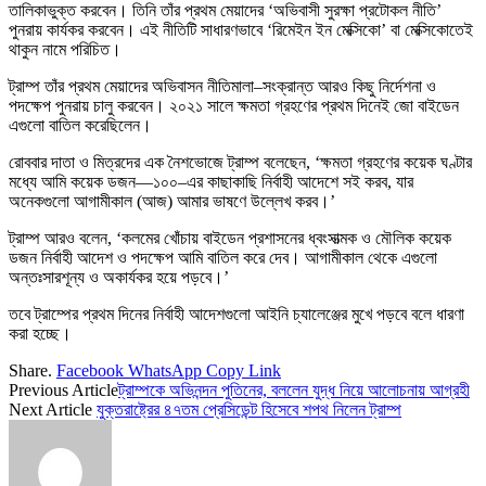
তালিকাভুক্ত করবেন। তিনি তাঁর প্রথম মেয়াদের ‘অভিবাসী সুরক্ষা প্রটোকল নীতি’
পুনরায় কার্যকর করবেন। এই নীতিটি সাধারণভাবে ‘রিমেইন ইন মেক্সিকো’ বা মেক্সিকোতেই
থাকুন নামে পরিচিত।
ট্রাম্প তাঁর প্রথম মেয়াদের অভিবাসন নীতিমালা–সংক্রান্ত আরও কিছু নির্দেশনা ও
পদক্ষেপ পুনরায় চালু করবেন। ২০২১ সালে ক্ষমতা গ্রহণের প্রথম দিনেই জো বাইডেন
এগুলো বাতিল করেছিলেন।
রোববার দাতা ও মিত্রদের এক নৈশভোজে ট্রাম্প বলেছেন, ‘ক্ষমতা গ্রহণের কয়েক ঘণ্টার
মধ্যে আমি কয়েক ডজন—১০০–এর কাছাকাছি নির্বাহী আদেশে সই করব, যার
অনেকগুলো আগামীকাল (আজ) আমার ভাষণে উল্লেখ করব।’
ট্রাম্প আরও বলেন, ‘কলমের খোঁচায় বাইডেন প্রশাসনের ধ্বংসাত্মক ও মৌলিক কয়েক
ডজন নির্বাহী আদেশ ও পদক্ষেপ আমি বাতিল করে দেব। আগামীকাল থেকে এগুলো
অন্তঃসারশূন্য ও অকার্যকর হয়ে পড়বে।’
তবে ট্রাম্পের প্রথম দিনের নির্বাহী আদেশগুলো আইনি চ্যালেঞ্জের মুখে পড়বে বলে ধারণা
করা হচ্ছে।
Share.
Facebook
WhatsApp
Copy Link
Previous Article
ট্রাম্পকে অভিনন্দন পুতিনের, বললেন যুদ্ধ নিয়ে আলোচনায় আগ্রহী
Next Article
যুক্তরাষ্ট্রের ৪৭তম প্রেসিডেন্ট হিসেবে শপথ নিলেন ট্রাম্প