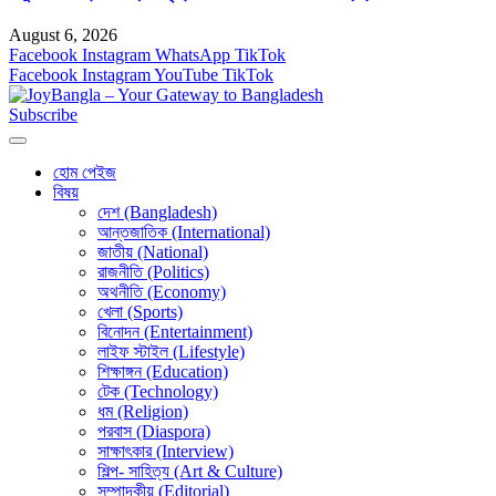
August 6, 2026
Facebook
Instagram
WhatsApp
TikTok
Facebook
Instagram
YouTube
TikTok
Subscribe
হোম পেইজ
বিষয়
দেশ (Bangladesh)
আন্তজাতিক (International)
জাতীয় (National)
রাজনীতি (Politics)
অথনীতি (Economy)
খেলা (Sports)
বিনোদন (Entertainment)
লাইফ স্টাইল (Lifestyle)
শিক্ষাঙ্গন (Education)
টেক (Technology)
ধম (Religion)
পরবাস (Diaspora)
সাক্ষাৎকার (Interview)
শিল্প- সাহিত্য (Art & Culture)
সম্পাদকীয় (Editorial)