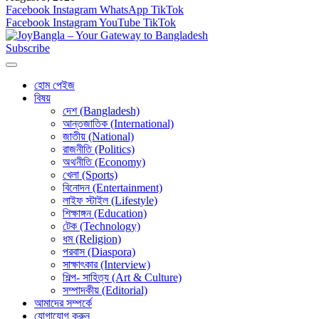
Facebook
Instagram
WhatsApp
TikTok
Facebook
Instagram
YouTube
TikTok
Subscribe
হোম পেইজ
বিষয়
দেশ (Bangladesh)
আন্তজাতিক (International)
জাতীয় (National)
রাজনীতি (Politics)
অথনীতি (Economy)
খেলা (Sports)
বিনোদন (Entertainment)
লাইফ স্টাইল (Lifestyle)
শিক্ষাঙ্গন (Education)
টেক (Technology)
ধম (Religion)
পরবাস (Diaspora)
সাক্ষাৎকার (Interview)
শিল্প- সাহিত্য (Art & Culture)
সম্পাদকীয় (Editorial)
আমাদের সম্পর্কে
যোগাযোগ করুন