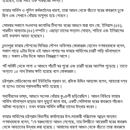
হয়েছেন, তারা সবাই এক পরিবারের সদস্য।
ফায়ার সার্ভিস ও পুলিশ কর্মকর্তাদের ধারণা, তারা আগুন থেকে বাঁচতে ঘরের বাথরুমে ঢুকে
ছিল এবং সেখানে ধোঁয়ায় অসুস্থ হয়ে গেছেন।
সোমবার সকালে সওদাগর কলোনির টিনশেড ঘরের আগুনে মারা যান মো. ইলিয়াস (৫৪),
পারভীন আক্তার (৪৫) দম্পতি। এছাড়া তাদের সন্তান সোহান, শাহিনা এবং ইলিয়াসের
ভাই ফয়সাল আহত হয়েছেন।
চন্দনপুরা ফায়ার স্টেশনের সিনিয়র স্টেশন অফিসার মোকাররম হোসেন গণমাধ্যমকে বলেন,
সকাল সাড়ে ৬টার দিকে ওই আগুন লাগার পর ফায়ার সার্ভিসের চারটি গাড়ি ঘটনাস্থলে
যায়। সকাল ৮টার দিকে আগুন নিয়ন্ত্রণে আসে।
শর্ট সার্কিট থেকে লাগা এ আগুনে পাঁচটি ঘর পুরো এবং চারটি ঘরের আংশিক পুড়েছে। তাতে
অন্তত ১৫ লাখ টাকার ক্ষতি হয়েছে বলে মোকাররম।
চট্টগ্রাম মেডিকেলের বার্ন ইউনিটের প্রধান ডা. রফিক উদ্দিন আহমেদ বলেন, আহতরা দগ্ধ
না হলেও তাদের শ্বাসনালীর ক্ষতি হয়েছে।
স্থানীয়দের ভাষ্য, আগুনে অনেক ধোঁয়ার কুণ্ডলী ছড়িয়েছিল। আগুন নিভিয়ে ফায়ার
সার্ভিস ঘটনাস্থল ছাড়ার আগ মুহূর্তে জানা যায়, একটি সেমিপাকা ঘরের বাথরুমে পাঁচজন
আটকা পড়েছেন। তখন ফায়ার সার্ভিস কর্মীরা তাদের উদ্ধার করেন।
ফায়ার সার্ভিসের চট্টগ্রাম বিভাগীয় কার্যালয়ের উপ-সহকারী পরিচালক আব্দুল মান্নান
গণমাধ্যমকে বলেন, “যে ঘরগুলোতে আগুন লেগেছে, তার বিপরীতে আরেকটি ঘরের বাথরুম
থেকে আহতদের উদ্ধার করা হয়েছে। আমাদের ধারণা আগুন থেকে বাঁচতে তারা বাথরুমে